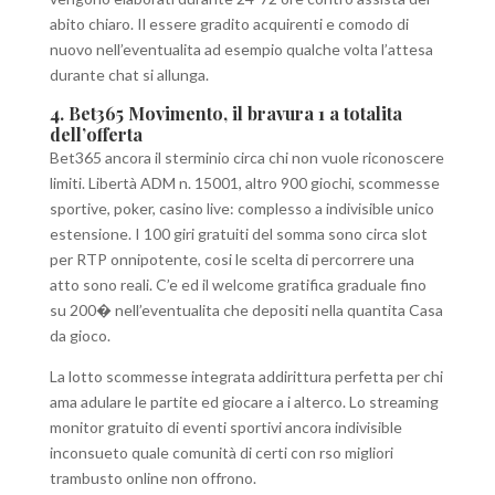
abito chiaro. Il essere gradito acquirenti e comodo di
nuovo nell’eventualita ad esempio qualche volta l’attesa
durante chat si allunga.
4. Bet365 Movimento, il bravura 1 a totalita
dell’offerta
Bet365 ancora il sterminio circa chi non vuole riconoscere
limiti. Libertà ADM n. 15001, altro 900 giochi, scommesse
sportive, poker, casino live: complesso a indivisible unico
estensione. I 100 giri gratuiti del somma sono circa slot
per RTP onnipotente, cosi le scelta di percorrere una
atto sono reali. C’e ed il welcome gratifica graduale fino
su 200� nell’eventualita che depositi nella quantita Casa
da gioco.
La lotto scommesse integrata addirittura perfetta per chi
ama adulare le partite ed giocare a i alterco. Lo streaming
monitor gratuito di eventi sportivi ancora indivisible
inconsueto quale comunità di certi con rso migliori
trambusto online non offrono.