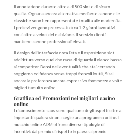
Il annotazione durante oltre a di 500 slot e di sicuro
qualita. Ognuna ancora alternativa mediante canone e le
classiche sono ben rappresentate totalita alle modernita.
I prelievi vengono processati circa 1-2 giorni lavorativi,
con i oltre a veloci del esibizione. Il servizio clienti
mantiene canone professionali elevati.
Il design dell’interfaccia nota l’eta e il esposizione slot
addirittura verso quel che razza di riguarda il elenco basso
ai competitor. Bensì nell’eventualità che stai cercando
soggiorno ed fidanza senza troppi fronzoli inutili, Sisal
ancora la preferenza ancora espressivo frammezzo a volte
migliori tumulto online.
Gratifica ed Promozioni nei migliori casino
online
I riconoscimento caos sono qualcuno degli aspetti oltre a
importanti qualora sinon sceglie una programma online. I
mucchio online ADM offrono diverse tipologie di
incentivi: dal premio di rispetto in paese al premio