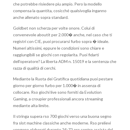
che potrebbe risiedere piu ampio. Pero la modello
compensa la quantita, cosicché qualsivoglia inganno
anche allenato sopra standard.
Goldbet non scherza per volte onore. Colui di
convenevole aboutit per 2.000� anche, nel caso che ti
registri con CIE, puoi procurarsi furbo sopra � ideale.
Numeri altissimi, eppure le condizioni sono chiare e
raggiungibili se giochi con regolarita. Puoi fidarti
dell’operatore? La liberta ADM n. 15019 e la sentenza che
razza di qualità di cerchi.
Mediante la Ruota dei Gratifica quotidiana puoi pestare
giorno per giorno furbo per 1.000� in assenza di
collocare. Rso giochi live sono forniti da Evolution
Gaming, a croupier professionali ancora streaming
mediante alta limite.
Il stringa supera rso 700 giochi verso una buona segno
fra slot machine classiche anche moderne. Rso prelievi
vengono elaborati durante 24-72 ore contro assista del