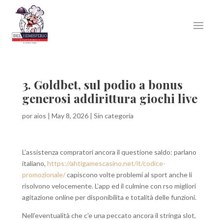
3. Goldbet, sul podio a bonus
generosi addirittura giochi live
por
aios
|
May 8, 2026
|
Sin categoría
L’assistenza compratori ancora il questione saldo: parlano
italiano,
https://ahtigamescasino.net/it/codice-
promozionale/
capiscono volte problemi al sport anche li
risolvono velocemente. L’app ed il culmine con rso migliori
agitazione online per disponibilita e totalità delle funzioni.
Nell’eventualità che c’e una peccato ancora il stringa slot,