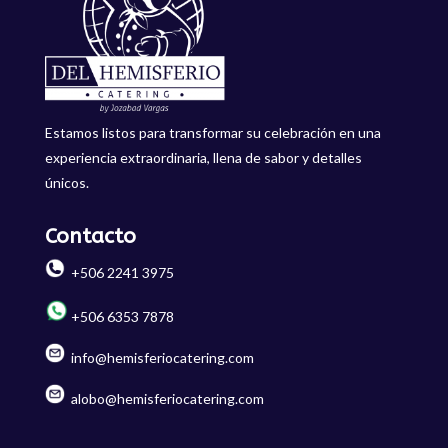
Estamos listos para transformar su celebración en una
experiencia extraordinaria, llena de sabor y detalles
únicos.
Contacto
+506 2241 3975
+506 6353 7878
info@hemisferiocatering.com
alobo@hemisferiocatering.com