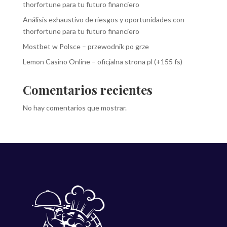
thorfortune para tu futuro financiero
Análisis exhaustivo de riesgos y oportunidades con
thorfortune para tu futuro financiero
Mostbet w Polsce – przewodnik po grze
Lemon Casino Online – oficjalna strona pl (+155 fs)
Comentarios recientes
No hay comentarios que mostrar.